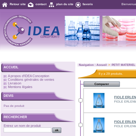
Retour site
contact
plan du site
favoris
Bienvenu
Navigation :
Accueil
>
PETIT MATERIEL
ACCUEIL
Il y a 29 produits.
A propos d'IDEA Conception
Conditions générales de ventes
Livraison
Mentions légales
DEVIS
FIOLE ERLEN
FIOLE ERLENME
Pas de produit
RECHERCHER
FIOLE ERLEN
Entrez un nom de produit
FIOLE ERLENME