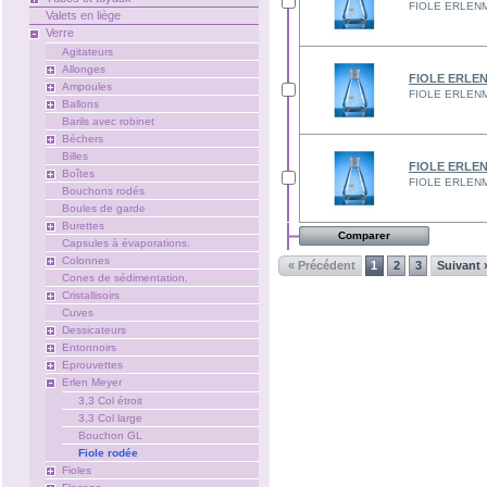
FIOLE ERLENME
Valets en liège
Verre
Agitateurs
Allonges
FIOLE ERLEN
Ampoules
FIOLE ERLENME
Ballons
Barils avec robinet
Béchers
Billes
FIOLE ERLEN
Boîtes
FIOLE ERLENME
Bouchons rodés
Boules de garde
Burettes
Capsules à évaporations.
Colonnes
« Précédent
1
2
3
Suivant 
Cones de sédimentation.
Cristallisoirs
Cuves
Dessicateurs
Entonnoirs
Eprouvettes
Erlen Meyer
3,3 Col étroit
3,3 Col large
Bouchon GL
Fiole rodée
Fioles