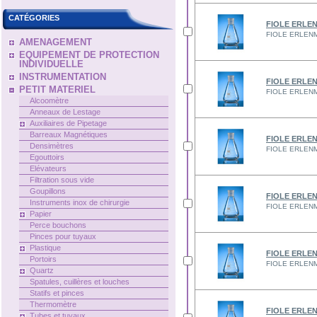
CATÉGORIES
FIOLE ERLEN
FIOLE ERLENME
AMENAGEMENT
EQUIPEMENT DE PROTECTION
INDIVIDUELLE
INSTRUMENTATION
FIOLE ERLEN
PETIT MATERIEL
FIOLE ERLENME
Alcoomètre
Anneaux de Lestage
Auxiliaires de Pipetage
Barreaux Magnétiques
FIOLE ERLEN
Densimètres
FIOLE ERLENME
Egouttoirs
Elévateurs
Filtration sous vide
Goupillons
FIOLE ERLEN
Instruments inox de chirurgie
FIOLE ERLENME
Papier
Perce bouchons
Pinces pour tuyaux
Plastique
FIOLE ERLEN
Portoirs
FIOLE ERLENME
Quartz
Spatules, cuillères et louches
Statifs et pinces
Thermomètre
FIOLE ERLEN
Tubes et tuyaux