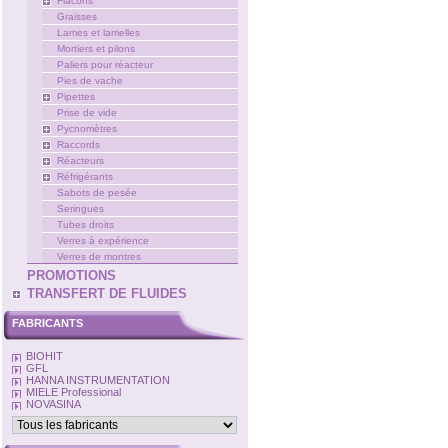
Flacons
Graisses
Lames et lamelles
Mortiers et pilons
Paliers pour réacteur
Pies de vache
Pipettes
Prise de vide
Pycnomètres
Raccords
Réacteurs
Réfrigérants
Sabots de pesée
Seringues
Tubes droits
Verres à expérience
Verres de montres
PROMOTIONS
TRANSFERT DE FLUIDES
FABRICANTS
BIOHIT
GFL
HANNA INSTRUMENTATION
MIELE Professional
NOVASINA