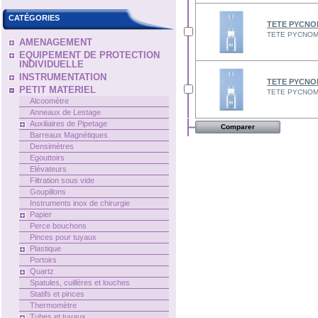
CATÉGORIES
TETE PYCNO
TETE PYCNOM
AMENAGEMENT
EQUIPEMENT DE PROTECTION
INDIVIDUELLE
INSTRUMENTATION
TETE PYCNO
PETIT MATERIEL
TETE PYCNOM
Alcoomètre
Anneaux de Lestage
Auxiliaires de Pipetage
Barreaux Magnétiques
Densimètres
Egouttoirs
Elévateurs
Filtration sous vide
Goupillons
Instruments inox de chirurgie
Papier
Perce bouchons
Pinces pour tuyaux
Plastique
Portoirs
Quartz
Spatules, cuillères et louches
Statifs et pinces
Thermomètre
Tubes et tuyaux