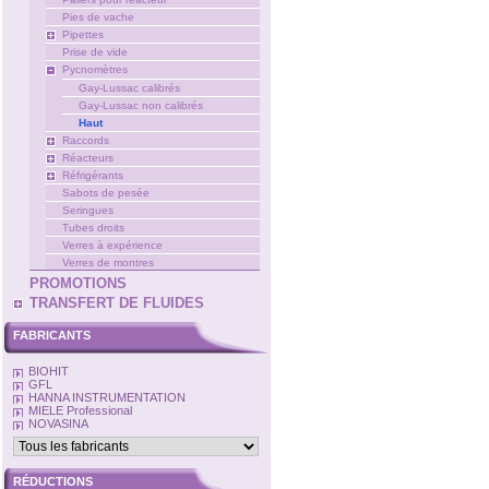
Pies de vache
Pipettes
Prise de vide
Pycnomètres
Gay-Lussac calibrés
Gay-Lussac non calibrés
Haut
Raccords
Réacteurs
Réfrigérants
Sabots de pesée
Seringues
Tubes droits
Verres à expérience
Verres de montres
PROMOTIONS
TRANSFERT DE FLUIDES
FABRICANTS
BIOHIT
GFL
HANNA INSTRUMENTATION
MIELE Professional
NOVASINA
RÉDUCTIONS