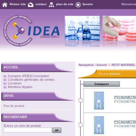
Retour site
contact
plan du site
favoris
Bienvenu
Navigation :
Accueil
>
PETIT MATERIEL
ACCUEIL
Il y a 4 produits.
A propos d'IDEA Conception
Conditions générales de ventes
Livraison
Mentions légales
DEVIS
PYCNOMETRE
PYCNOMETRE 
Pas de produit
RECHERCHER
PYCNOMETRE
Entrez un nom de produit
PYCNOMETRE 