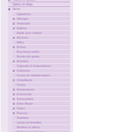
Valets en liège
Verre
Agitateurs
Allonges
Ampoules
Ballons
Barils avec robinet
Béchers
Billes
Boîtes
Bouchons rodés
Boules de garde
Burettes
Capsules à évaporations.
Colonnes
Cones de sédimentation.
Cristallisoirs
Cuves
Dessicateurs
Entonnoirs
Eprouvettes
Erlen Meyer
Fioles
Flacons
Graisses
Lames et lamelles
Mortiers et pilons
Paliers pour réacteur