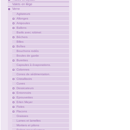
Valets en liège
Verre
Agitateurs
Allonges
Ampoules
Ballons
Barils avec robinet
Béchers
Billes
Boîtes
Bouchons rodés
Boules de garde
Burettes
Capsules à évaporations.
Colonnes
Cones de sédimentation.
Cristallisoirs
Cuves
Dessicateurs
Entonnoirs
Eprouvettes
Erlen Meyer
Fioles
Flacons
Graisses
Lames et lamelles
Mortiers et pilons
Paliers pour réacteur