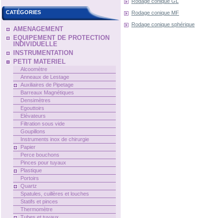
Rodage conique GL
CATÉGORIES
Rodage conique MF
Rodage conique sphérique
AMENAGEMENT
EQUIPEMENT DE PROTECTION
INDIVIDUELLE
INSTRUMENTATION
PETIT MATERIEL
Alcoomètre
Anneaux de Lestage
Auxiliaires de Pipetage
Barreaux Magnétiques
Densimètres
Egouttoirs
Elévateurs
Filtration sous vide
Goupillons
Instruments inox de chirurgie
Papier
Perce bouchons
Pinces pour tuyaux
Plastique
Portoirs
Quartz
Spatules, cuillères et louches
Statifs et pinces
Thermomètre
Tubes et tuyaux