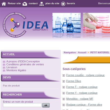
Retour site
contact
plan du site
favoris
Bienvenu
Navigation :
Accueil
>
PETIT MATERIEL
ACCUEIL
A propos d'IDEA Conception
Conditions générales de ventes
Livraison
Sous-catégories
Mentions légales
Forme coudée - rodage conique
DEVIS
Forme Olive
Pas de produit
Forme T - rodage conique
Forme Y - rodage conique
RECHERCHER
Monobloc - rodage MF
Entrez un nom de produit
Rodage conique - Forme olive