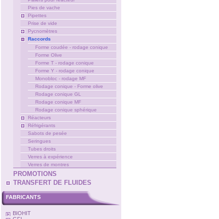
Pies de vache
Pipettes
Prise de vide
Pycnomètres
Raccords
Forme coudée - rodage conique
Forme Olive
Forme T - rodage conique
Forme Y - rodage conique
Monobloc - rodage MF
Rodage conique - Forme olive
Rodage conique GL
Rodage conique MF
Rodage conique sphérique
Réacteurs
Réfrigérants
Sabots de pesée
Seringues
Tubes droits
Verres à expérience
Verres de montres
PROMOTIONS
TRANSFERT DE FLUIDES
FABRICANTS
BIOHIT