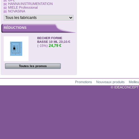
GFL
HANNA INSTRUMENTATION
MIELE Professional
NOVASINA
RÉDUCTIONS
BECHER FORME
29,16 €
BASSE 10 ML
24,79 €
(-15%)
Toutes les promos
Promotions
Nouveaux produits
Meille
© IDEACONCEPTION