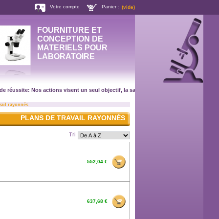
Votre compte
Panier :
(vide)
FOURNITURE ET
CONCEPTION DE
MATERIELS POUR
LABORATOIRE
ssite: Nos actions visent un seul objectif, la satisfaction de nos clients ! CATAL
vail rayonnés
PLANS DE TRAVAIL RAYONNÉS
Tri
552,04 €
637,68 €