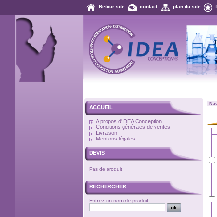
Retour site
contact
plan du site
Nav
ACCUEIL
A propos d'IDEA Conception
Conditions générales de ventes
Livraison
Mentions légales
DEVIS
Pas de produit
RECHERCHER
Entrez un nom de produit