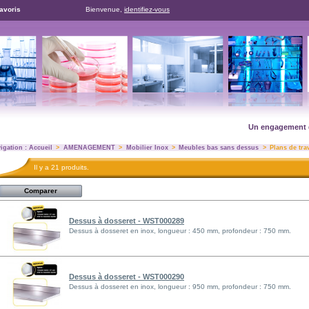
favoris
Bienvenue,
identifiez-vous
Un engagement de réu
igation :
Accueil
>
AMENAGEMENT
>
Mobilier Inox
>
Meubles bas sans dessus
>
Plans de tra
Il y a 21 produits.
Dessus à dosseret - WST000289
Dessus à dosseret en inox, longueur : 450 mm, profondeur : 750 mm.
Dessus à dosseret - WST000290
Dessus à dosseret en inox, longueur : 950 mm, profondeur : 750 mm.