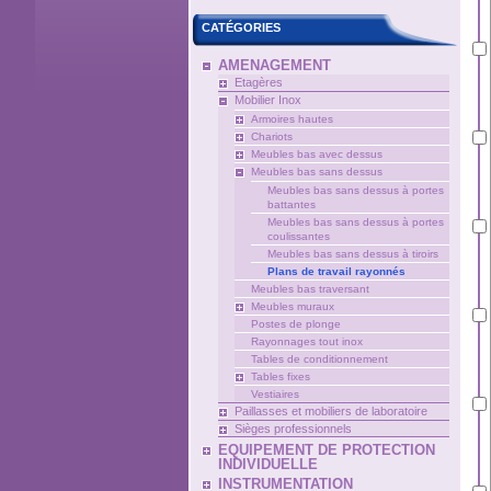
CATÉGORIES
AMENAGEMENT
Etagères
Mobilier Inox
Armoires hautes
Chariots
Meubles bas avec dessus
Meubles bas sans dessus
Meubles bas sans dessus à portes
battantes
Meubles bas sans dessus à portes
coulissantes
Meubles bas sans dessus à tiroirs
Plans de travail rayonnés
Meubles bas traversant
Meubles muraux
Postes de plonge
Rayonnages tout inox
Tables de conditionnement
Tables fixes
Vestiaires
Paillasses et mobiliers de laboratoire
Sièges professionnels
EQUIPEMENT DE PROTECTION
INDIVIDUELLE
INSTRUMENTATION