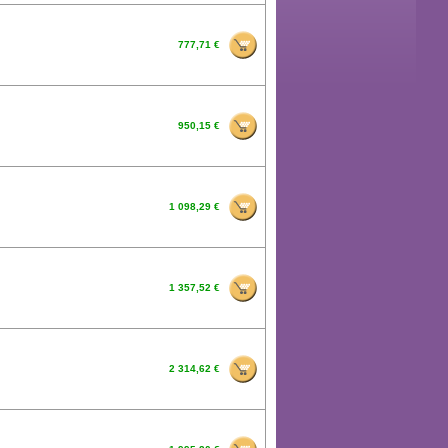
777,71 €
950,15 €
1 098,29 €
1 357,52 €
2 314,62 €