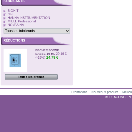
FABRICANTS
BIOHIT
GFL
HANNA INSTRUMENTATION
MIELE Professional
NOVASINA
RÉDUCTIONS
BECHER FORME
29,16 €
BASSE 10 ML
24,79 €
(-15%)
Toutes les promos
Promotions
Nouveaux produits
Meille
© IDEACONCEPTION