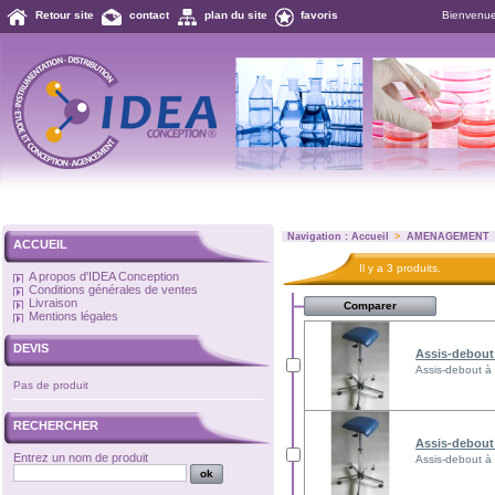
Retour site
contact
plan du site
favoris
Bienvenu
Navigation :
Accueil
>
AMENAGEMENT
ACCUEIL
Il y a 3 produits.
A propos d'IDEA Conception
Conditions générales de ventes
Livraison
Mentions légales
DEVIS
Assis-debout 
Assis-debout à
Pas de produit
RECHERCHER
Assis-debout 
Entrez un nom de produit
Assis-debout à 