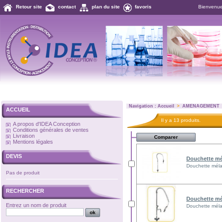
Retour site
contact
plan du site
favoris
Bienvenu
Navigation :
Accueil
>
AMENAGEMENT
ACCUEIL
Il y a 13 produits.
A propos d'IDEA Conception
Conditions générales de ventes
Livraison
Mentions légales
DEVIS
Douchette mé
Douchette mél
Pas de produit
RECHERCHER
Douchette mé
Entrez un nom de produit
Douchette méla