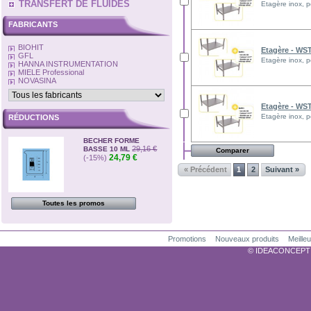
TRANSFERT DE FLUIDES
Etagère inox, p
FABRICANTS
BIOHIT
Etagère - WS
GFL
Etagère inox, p
HANNA INSTRUMENTATION
MIELE Professional
NOVASINA
Etagère - WS
Etagère inox, p
RÉDUCTIONS
BECHER FORME
29,16 €
BASSE 10 ML
24,79 €
(-15%)
« Précédent
1
2
Suivant »
Toutes les promos
Promotions
Nouveaux produits
Meille
© IDEACONCEPTION