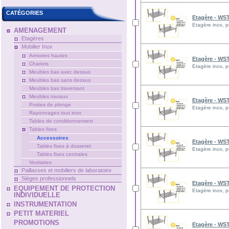
CATÉGORIES
Etagère - WS
Etagère inox, p
AMENAGEMENT
Etagères
Mobilier Inox
Armoires hautes
Etagère - WS
Chariots
Etagère inox, p
Meubles bas avec dessus
Meubles bas sans dessus
Meubles bas traversant
Meubles muraux
Etagère - WS
Postes de plonge
Etagère inox, p
Rayonnages tout inox
Tables de conditionnement
Tables fixes
Accessoires
Etagère - WS
Tables fixes à dosseret
Etagère inox, p
Tables fixes centrales
Vestiaires
Paillasses et mobiliers de laboratoire
Sièges professionnels
Etagère - WS
EQUIPEMENT DE PROTECTION
Etagère inox, p
INDIVIDUELLE
INSTRUMENTATION
PETIT MATERIEL
PROMOTIONS
Etagère - WS