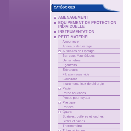
CATÉGORIES
AMENAGEMENT
EQUIPEMENT DE PROTECTION
INDIVIDUELLE
INSTRUMENTATION
PETIT MATERIEL
Alcoomètre
Anneaux de Lestage
Auxiliaires de Pipetage
Barreaux Magnétiques
Densimètres
Egouttoirs
Elévateurs
Filtration sous vide
Goupillons
Instruments inox de chirurgie
Papier
Perce bouchons
Pinces pour tuyaux
Plastique
Portoirs
Quartz
Spatules, cuillères et louches
Statifs et pinces
Thermomètre
Tubes et tuyaux