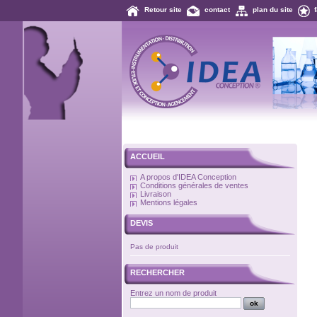
Retour site
contact
plan du site
ACCUEIL
A propos d'IDEA Conception
Conditions générales de ventes
Livraison
Mentions légales
DEVIS
Pas de produit
RECHERCHER
Entrez un nom de produit