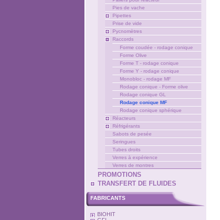
Pies de vache
Pipettes
Prise de vide
Pycnomètres
Raccords
Forme coudée - rodage conique
Forme Olive
Forme T - rodage conique
Forme Y - rodage conique
Monobloc - rodage MF
Rodage conique - Forme olive
Rodage conique GL
Rodage conique MF
Rodage conique sphérique
Réacteurs
Réfrigérants
Sabots de pesée
Seringues
Tubes droits
Verres à expérience
Verres de montres
PROMOTIONS
TRANSFERT DE FLUIDES
FABRICANTS
BIOHIT