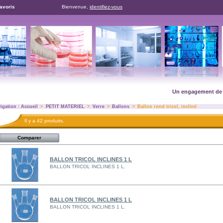
favoris
Bienvenue,
identifiez-vous
Un engagement de réussit
igation :
Accueil
>
PETIT MATERIEL
>
Verre
>
Ballons
>
Ballon rond tricol, incliné
Il y a 42 produits.
BALLON TRICOL INCLINES 1 L
BALLON TRICOL INCLINES 1 L.
BALLON TRICOL INCLINES 1 L
BALLON TRICOL INCLINES 1 L.