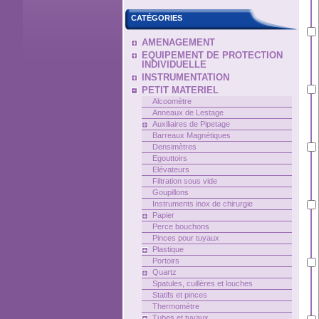
CATÉGORIES
AMENAGEMENT
EQUIPEMENT DE PROTECTION
INDIVIDUELLE
INSTRUMENTATION
PETIT MATERIEL
Alcoomètre
Anneaux de Lestage
Auxiliaires de Pipetage
Barreaux Magnétiques
Densimètres
Egouttoirs
Elévateurs
Filtration sous vide
Goupillons
Instruments inox de chirurgie
Papier
Perce bouchons
Pinces pour tuyaux
Plastique
Portoirs
Quartz
Spatules, cuillères et louches
Statifs et pinces
Thermomètre
Tubes et tuyaux