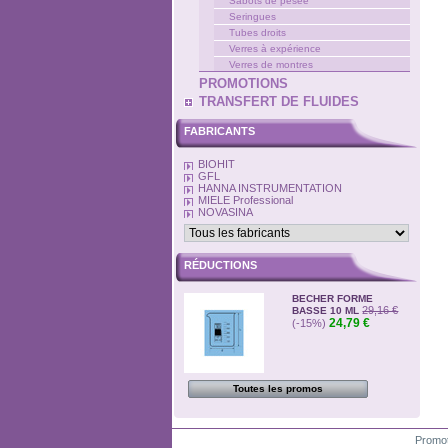
Sabots de pesée
Seringues
Tubes droits
Verres à expérience
Verres de montres
PROMOTIONS
TRANSFERT DE FLUIDES
FABRICANTS
BIOHIT
GFL
HANNA INSTRUMENTATION
MIELE Professional
NOVASINA
RÉDUCTIONS
BECHER FORME
29,16 €
BASSE 10 ML
24,79 €
(-15%)
Toutes les promos
Promot