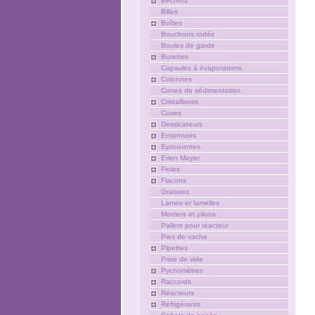
Béchers
Billes
Boîtes
Bouchons rodés
Boules de garde
Burettes
Capsules à évaporations.
Colonnes
Cones de sédimentation.
Cristallisoirs
Cuves
Dessicateurs
Entonnoirs
Eprouvettes
Erlen Meyer
Fioles
Flacons
Graisses
Lames et lamelles
Mortiers et pilons
Paliers pour réacteur
Pies de vache
Pipettes
Prise de vide
Pycnomètres
Raccords
Réacteurs
Réfrigérants