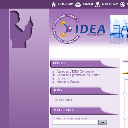
Retour site
contact
plan du site
Nav
ACCUEIL
A propos d'IDEA Conception
Conditions générales de ventes
Livraison
Mentions légales
DEVIS
Pas de produit
RECHERCHER
Entrez un nom de produit