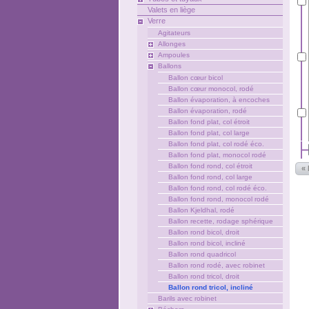
Valets en liège
Verre
Agitateurs
Allonges
Ampoules
Ballons
Ballon cœur bicol
Ballon cœur monocol, rodé
Ballon évaporation, à encoches
Ballon évaporation, rodé
Ballon fond plat, col étroit
Ballon fond plat, col large
Ballon fond plat, col rodé éco.
Ballon fond plat, monocol rodé
Ballon fond rond, col étroit
«
Ballon fond rond, col large
Ballon fond rond, col rodé éco.
Ballon fond rond, monocol rodé
Ballon Kjeldhal, rodé
Ballon recette, rodage sphérique
Ballon rond bicol, droit
Ballon rond bicol, incliné
Ballon rond quadricol
Ballon rond rodé, avec robinet
Ballon rond tricol, droit
Ballon rond tricol, incliné
Barils avec robinet