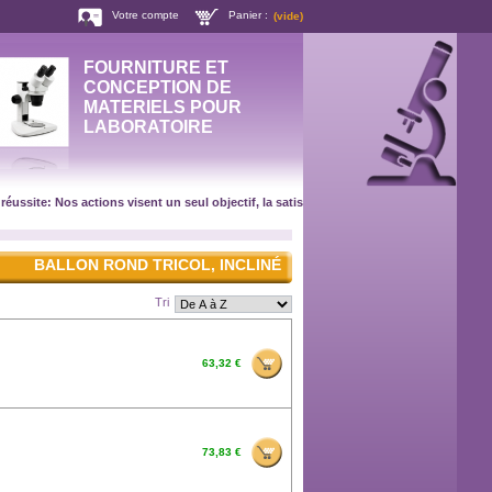
Votre compte
Panier :
(vide)
FOURNITURE ET
CONCEPTION DE
MATERIELS POUR
LABORATOIRE
e: Nos actions visent un seul objectif, la satisfaction de nos clients ! CATALOGUE 
BALLON ROND TRICOL, INCLINÉ
Tri
63,32 €
73,83 €