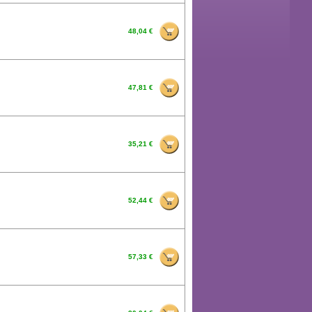
48,04 €
47,81 €
35,21 €
52,44 €
57,33 €