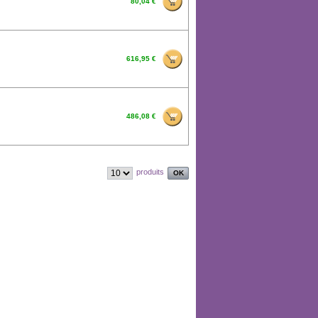
80,04 €
616,95 €
486,08 €
produits