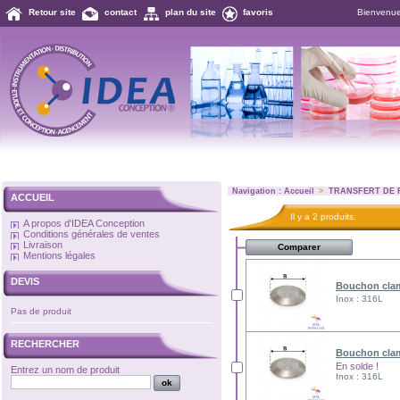
Retour site
contact
plan du site
favoris
Bienvenu
Navigation :
Accueil
>
TRANSFERT DE 
ACCUEIL
Il y a 2 produits.
A propos d'IDEA Conception
Conditions générales de ventes
Livraison
Mentions légales
DEVIS
Bouchon cl
Inox : 316L
Pas de produit
RECHERCHER
Bouchon cla
En solde !
Entrez un nom de produit
Inox : 316L