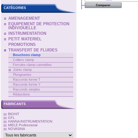
CATÉGORIES
AMENAGEMENT
EQUIPEMENT DE PROTECTION
INDIVIDUELLE
INSTRUMENTATION
PETIT MATERIEL
PROMOTIONS
TRANSFERT DE FLUIDES
Bouchons clamp
Colliers clamp
Ferrules clamp cannelées
Joints clamp
Plongeantes
Raccords forme T
Raccords forme Y
Raccords simples
Réductions
FABRICANTS
BIOHIT
GFL
HANNA INSTRUMENTATION
MIELE Professional
NOVASINA