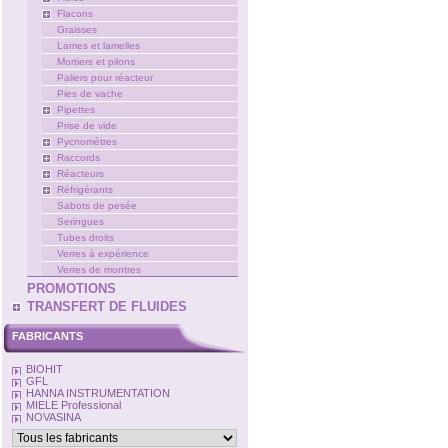
Flacons
Graisses
Lames et lamelles
Mortiers et pilons
Paliers pour réacteur
Pies de vache
Pipettes
Prise de vide
Pycnomètres
Raccords
Réacteurs
Réfrigérants
Sabots de pesée
Seringues
Tubes droits
Verres à expérience
Verres de montres
PROMOTIONS
TRANSFERT DE FLUIDES
FABRICANTS
BIOHIT
GFL
HANNA INSTRUMENTATION
MIELE Professional
NOVASINA