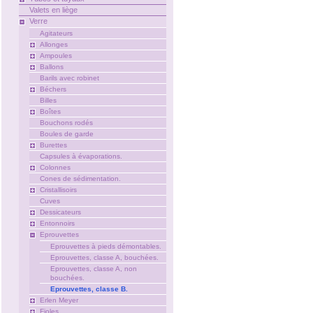
Valets en liège
Verre
Agitateurs
Allonges
Ampoules
Ballons
Barils avec robinet
Béchers
Billes
Boîtes
Bouchons rodés
Boules de garde
Burettes
Capsules à évaporations.
Colonnes
Cones de sédimentation.
Cristallisoirs
Cuves
Dessicateurs
Entonnoirs
Eprouvettes
Eprouvettes à pieds démontables.
Eprouvettes, classe A, bouchées.
Eprouvettes, classe A, non
bouchées.
Eprouvettes, classe B.
Erlen Meyer
Fioles