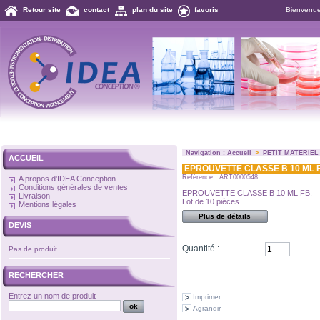
Retour site
contact
plan du site
favoris
Bienvenu
Navigation :
Accueil
>
PETIT MATERIEL
ACCUEIL
EPROUVETTE CLASSE B 10 ML 
Référence : ART0000548
A propos d'IDEA Conception
Conditions générales de ventes
EPROUVETTE CLASSE B 10 ML FB.
Livraison
Lot de 10 pièces.
Mentions légales
Plus de détails
DEVIS
Quantité :
Pas de produit
RECHERCHER
Entrez un nom de produit
Imprimer
Agrandir