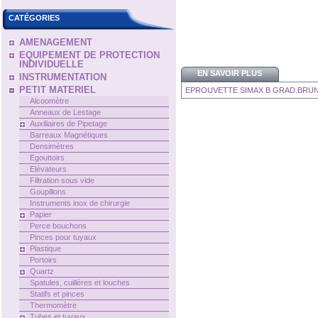
CATÉGORIES
AMENAGEMENT
EQUIPEMENT DE PROTECTION
INDIVIDUELLE
EN SAVOIR PLUS
INSTRUMENTATION
PETIT MATERIEL
EPROUVETTE SIMAX B GRAD.BRUN
Alcoomètre
Anneaux de Lestage
Auxiliaires de Pipetage
Barreaux Magnétiques
Densimètres
Egouttoirs
Elévateurs
Filtration sous vide
Goupillons
Instruments inox de chirurgie
Papier
Perce bouchons
Pinces pour tuyaux
Plastique
Portoirs
Quartz
Spatules, cuillères et louches
Statifs et pinces
Thermomètre
Tubes et tuyaux