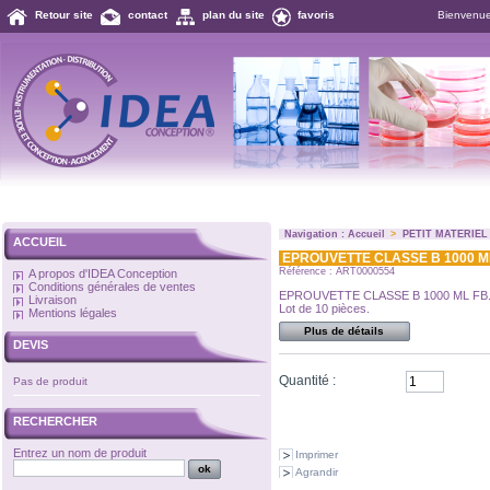
Retour site
contact
plan du site
favoris
Bienvenu
Navigation :
Accueil
>
PETIT MATERIEL
ACCUEIL
EPROUVETTE CLASSE B 1000 M
Référence : ART0000554
A propos d'IDEA Conception
Conditions générales de ventes
EPROUVETTE CLASSE B 1000 ML FB
Livraison
Lot de 10 pièces.
Mentions légales
Plus de détails
DEVIS
Quantité :
Pas de produit
RECHERCHER
Entrez un nom de produit
Imprimer
Agrandir