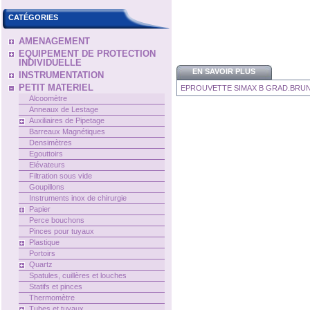
CATÉGORIES
AMENAGEMENT
EQUIPEMENT DE PROTECTION
INDIVIDUELLE
EN SAVOIR PLUS
INSTRUMENTATION
PETIT MATERIEL
EPROUVETTE SIMAX B GRAD.BRUN
Alcoomètre
Anneaux de Lestage
Auxiliaires de Pipetage
Barreaux Magnétiques
Densimètres
Egouttoirs
Elévateurs
Filtration sous vide
Goupillons
Instruments inox de chirurgie
Papier
Perce bouchons
Pinces pour tuyaux
Plastique
Portoirs
Quartz
Spatules, cuillères et louches
Statifs et pinces
Thermomètre
Tubes et tuyaux