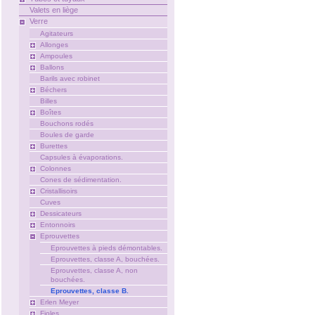
Valets en liège
Verre
Agitateurs
Allonges
Ampoules
Ballons
Barils avec robinet
Béchers
Billes
Boîtes
Bouchons rodés
Boules de garde
Burettes
Capsules à évaporations.
Colonnes
Cones de sédimentation.
Cristallisoirs
Cuves
Dessicateurs
Entonnoirs
Eprouvettes
Eprouvettes à pieds démontables.
Eprouvettes, classe A, bouchées.
Eprouvettes, classe A, non
bouchées.
Eprouvettes, classe B.
Erlen Meyer
Fioles