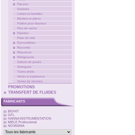
Flacons
Graisses
Lames et lamelles
Mortiers et pilons
Paliers pour réacteur
Pies de vache
Pipettes
Prise de vide
Pycnomètres
Raccords
Réacteurs
Réfrigérants
Sabots de pesée
Seringues
Tubes droits
Verres à expérience
Verres de montres
PROMOTIONS
TRANSFERT DE FLUIDES
FABRICANTS
BIOHIT
GFL
HANNA INSTRUMENTATION
MIELE Professional
NOVASINA