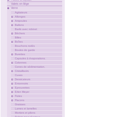
Valets en liège
Verre
Agitateurs
Allonges
Ampoules
Ballons
Barils avec robinet
Béchers
Billes
Boîtes
Bouchons rodés
Boules de garde
Burettes
Capsules à évaporations.
Colonnes
Cones de sédimentation.
Cristallisoirs
Cuves
Dessicateurs
Entonnoirs
Eprouvettes
Erlen Meyer
Fioles
Flacons
Graisses
Lames et lamelles
Mortiers et pilons
Paliers pour réacteur