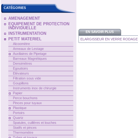
CATÉGORIES
AMENAGEMENT
EQUIPEMENT DE PROTECTION
INDIVIDUELLE
EN SAVOIR PLUS
INSTRUMENTATION
PETIT MATERIEL
ELARGISSEUR EN VERRE RODAGE F
Alcoomètre
Anneaux de Lestage
Auxiliaires de Pipetage
Barreaux Magnétiques
Densimètres
Egouttoirs
Elévateurs
Filtration sous vide
Goupillons
Instruments inox de chirurgie
Papier
Perce bouchons
Pinces pour tuyaux
Plastique
Portoirs
Quartz
Spatules, cuillères et louches
Statifs et pinces
Thermomètre
Tubes et tuyaux