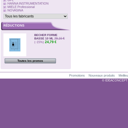
GFL
HANNA INSTRUMENTATION
MIELE Professional
NOVASINA
RÉDUCTIONS
BECHER FORME
29,16 €
BASSE 10 ML
24,79 €
(-15%)
Toutes les promos
Promotions
Nouveaux produits
Meille
© IDEACONCEPTION