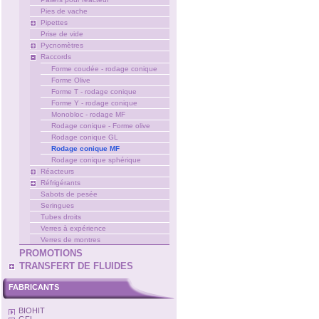
Pies de vache
Pipettes
Prise de vide
Pycnomètres
Raccords
Forme coudée - rodage conique
Forme Olive
Forme T - rodage conique
Forme Y - rodage conique
Monobloc - rodage MF
Rodage conique - Forme olive
Rodage conique GL
Rodage conique MF
Rodage conique sphérique
Réacteurs
Réfrigérants
Sabots de pesée
Seringues
Tubes droits
Verres à expérience
Verres de montres
PROMOTIONS
TRANSFERT DE FLUIDES
FABRICANTS
BIOHIT