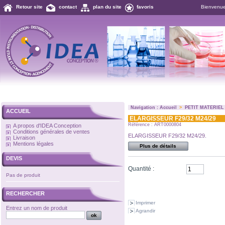
Retour site
contact
plan du site
favoris
Bienvenu
Navigation :
Accueil
>
PETIT MATERIEL
ACCUEIL
ELARGISSEUR F29/32 M24/29
Référence : ART0000804
A propos d'IDEA Conception
Conditions générales de ventes
ELARGISSEUR F29/32 M24/29.
Livraison
Mentions légales
Plus de détails
DEVIS
Quantité :
Pas de produit
RECHERCHER
Imprimer
Entrez un nom de produit
Agrandir